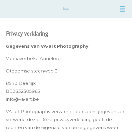
Ga
direct
naar
de
Privacy verklaring
hoofdinhoud
G
egevens van VA-art Photography
Vanhaverbeke Annelore
Otegemse steenweg 3
8540 Deerlijk
BE0832505963
info@va-art.be
VA-art Photography verzamelt persoonsgegevens en
verwerkt deze. Deze privacyverklaring geeft de
rechten van de eigenaar van deze gegevens weer,